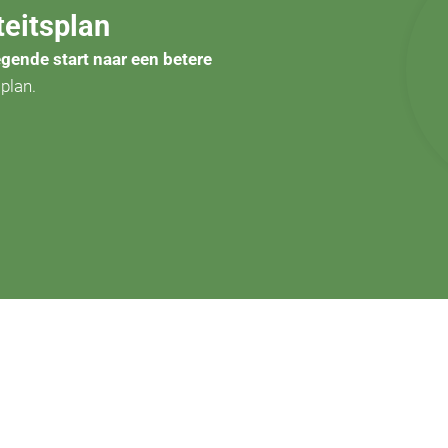
teitsplan
egende start naar een betere
splan.