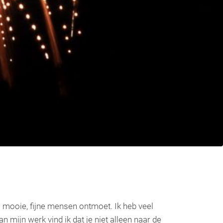
el mooie, fijne mensen ontmoet. Ik heb veel
mijn werk vind ik dat je niet alleen naar de