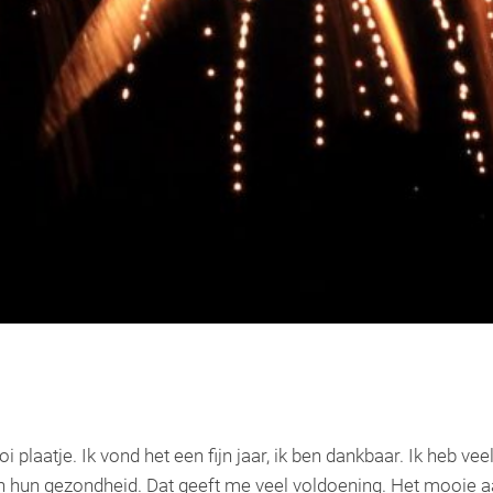
 plaatje. Ik vond het een fijn jaar, ik ben dankbaar. Ik heb ve
un gezondheid. Dat geeft me veel voldoening. Het mooie aan 