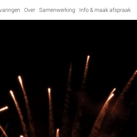
varingen
Over
Samenwerking
Info & maak afspraak