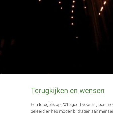
Terugkijken en wensen
Een terugblik op 2016 geeft voor mij een mooi
geleerd en heb mogen bijdragen aan mensen h