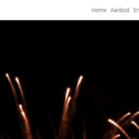
Home
Aanbod
Er