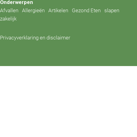
Onderwerpen
Afvallen
Allergieën
Artikelen
Gezond Eten
slapen
zakelijk
Privacyverklaring en disclaimer